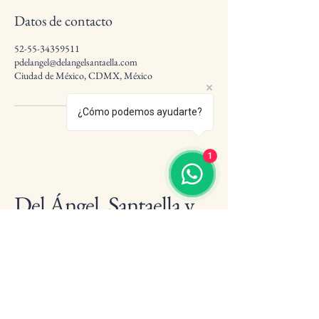
Datos de contacto
52-55-34359511
pdelangel@delangelsantaella.com
Ciudad de México, CDMX, México
¿Cómo podemos ayudarte?
1
Del Ángel, Santaella y
Asoc.
52-55-3435-9511
pdelangel@delangelsantaella.com
Ciudad de México,
CDMX, México